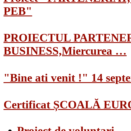
PEB"
PROIECTUL PARTENER
BUSINESS,Miercurea …
"Bine ati venit !" 14 sep
Certificat ȘCOALĂ EU
Proiect de voluntari…