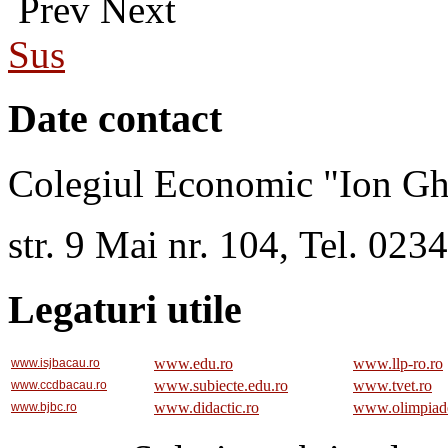
Prev
Next
Sus
Date contact
Colegiul Economic "Ion Gh
str. 9 Mai nr. 104, Tel. 02
Legaturi utile
www.edu.ro
www.llp-ro.ro
www.isjbacau.ro
www.subiecte.edu.ro
www.tvet.ro
www.ccdbacau.ro
www.didactic.ro
www.olimpiad
www.bjbc.ro