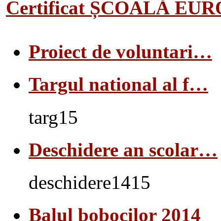
Certificat ȘCOALĂ EU
Proiect de voluntari…
Targul national al f…
targ15
Deschidere an scolar…
deschidere1415
Balul bobocilor 2014