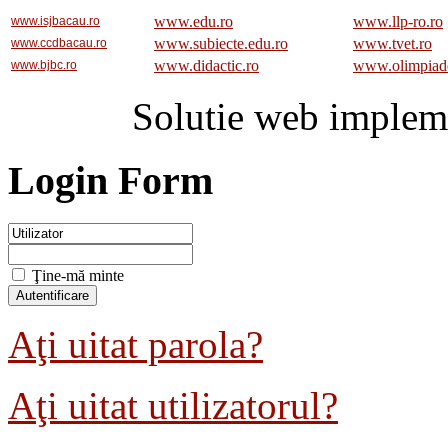
www.edu.ro
www.llp-ro.ro
www.isjbacau.ro
www.subiecte.edu.ro
www.tvet.ro
www.ccdbacau.ro
www.didactic.ro
www.olimpiad
www.bjbc.ro
Solutie web implem
Login Form
Ţine-mă minte
Aţi uitat parola?
Aţi uitat utilizatorul?