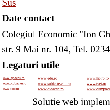
Sus
Date contact
Colegiul Economic "Ion Gh
str. 9 Mai nr. 104, Tel. 02
Legaturi utile
www.edu.ro
www.llp-ro.ro
www.isjbacau.ro
www.subiecte.edu.ro
www.tvet.ro
www.ccdbacau.ro
www.didactic.ro
www.olimpiad
www.bjbc.ro
Solutie web implem