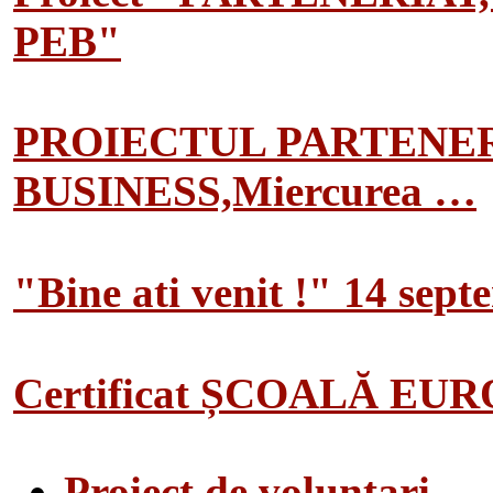
PEB"
PROIECTUL PARTENER
BUSINESS,Miercurea …
"Bine ati venit !" 14 sep
Certificat ȘCOALĂ EU
Proiect de voluntari…