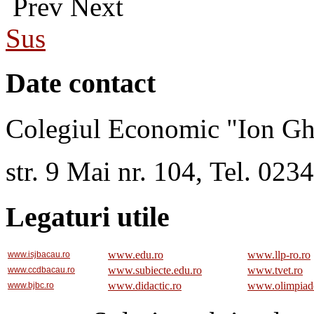
Prev
Next
Sus
Date contact
Colegiul Economic "Ion Gh
str. 9 Mai nr. 104, Tel. 02
Legaturi utile
www.edu.ro
www.llp-ro.ro
www.isjbacau.ro
www.subiecte.edu.ro
www.tvet.ro
www.ccdbacau.ro
www.didactic.ro
www.olimpiad
www.bjbc.ro