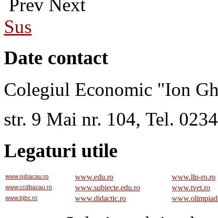
Prev
Next
Sus
Date contact
Colegiul Economic "Ion Gh
str. 9 Mai nr. 104, Tel. 02
Legaturi utile
www.edu.ro
www.llp-ro.ro
www.isjbacau.ro
www.subiecte.edu.ro
www.tvet.ro
www.ccdbacau.ro
www.didactic.ro
www.olimpiad
www.bjbc.ro