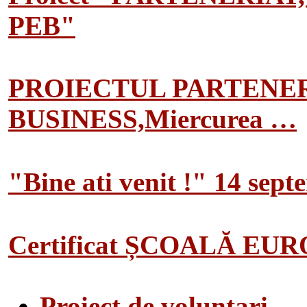
PEB"
PROIECTUL PARTENER
BUSINESS,Miercurea …
"Bine ati venit !" 14 sep
Certificat ȘCOALĂ EU
Proiect de voluntari…