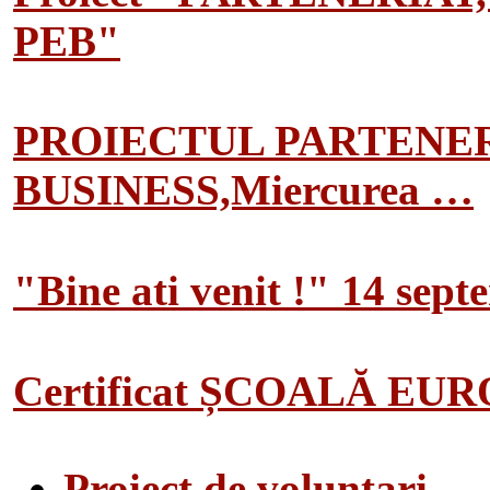
PEB"
PROIECTUL PARTENER
BUSINESS,Miercurea …
"Bine ati venit !" 14 sep
Certificat ȘCOALĂ EU
Proiect de voluntari…