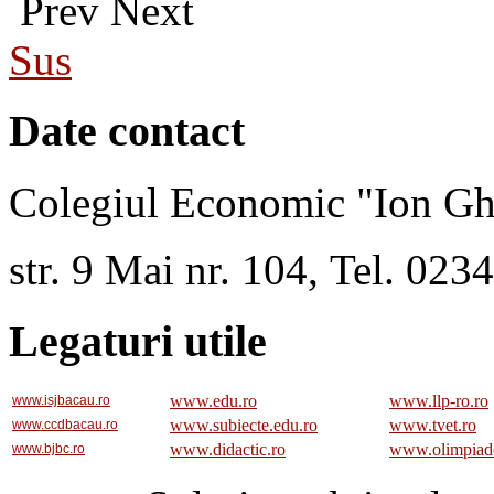
Prev
Next
Sus
Date contact
Colegiul Economic "Ion Gh
str. 9 Mai nr. 104, Tel. 02
Legaturi utile
www.edu.ro
www.llp-ro.ro
www.isjbacau.ro
www.subiecte.edu.ro
www.tvet.ro
www.ccdbacau.ro
www.didactic.ro
www.olimpiad
www.bjbc.ro