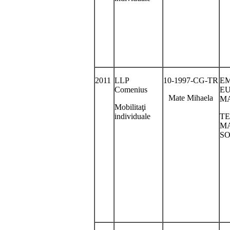
2011
LLP
10-1997-CG-TR
E
Comenius
E
Mate Mihaela
M
Mobilitaţi
individuale
TE
M
S