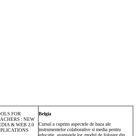
OLS FOR
Belgia
ACHERS : NEW
Cursul a cuprins aspectele de baza ale
DIA & WEB 2.0
instrumentelor colaborative si media pentru
PLICATIONS
educatie, avantajele lor, modul de folosire din