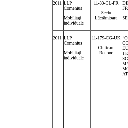
2011
LLP
11-83-CL-FR
DI
Comenius
FR
Seciu
Mobilitaţi
Lăcrămioara
SE
individuale
2011
LLP
11-179-CG-UK
“O
Comenius
CO
Chiticaru
E
Mobilitaţi
Benone
T
individuale
SC
MA
M
AT