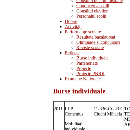
Consiliul de administratie
Conducerea scolii
Consiliul elevilor
Personalul scolii
Dotare
Activităţi
Performanţe şcolare
Rezultate bacalaureat
Olimpiade si concursuri
Reviste scolare
Proiecte
Burse individuale
Parteneriate
Proiecte
Proiecte PNRR
Examene Nationale
Burse individuale
2011
LLP
11-336-CG-BE
TO
Comenius
Ciuchi Mihaela
TE
ME
Mobilitaţi
AP
individuale