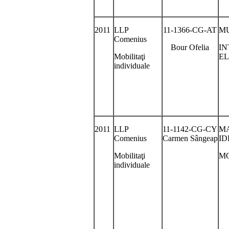
2011
LLP
11-1366-CG-AT
MU
Comenius
Bour Ofelia
IN
Mobilitaţi
E
individuale
2011
LLP
11-1142-CG-CY
MA
Comenius
Carmen Sângeap
ID
Mobilitaţi
MO
individuale