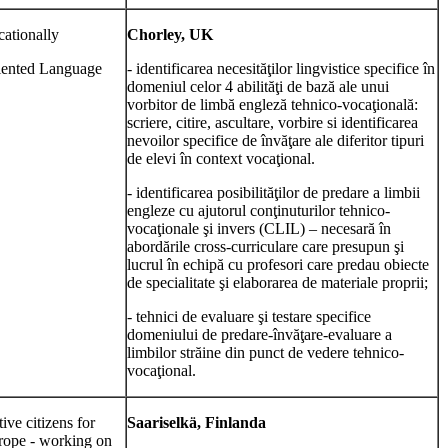
ationally
Chorley, UK
iented Language
- identificarea necesităţilor lingvistice specifice în
domeniul celor 4 abilităţi de bază ale unui
vorbitor de limbă engleză tehnico-vocaţională:
scriere, citire, ascultare, vorbire si identificarea
nevoilor specifice de învăţare ale diferitor tipuri
de elevi în context vocaţional.
- identificarea posibilităţilor de predare a limbii
engleze cu ajutorul conţinuturilor tehnico-
vocaţionale şi invers (CLIL) – necesară în
abordările cross-curriculare care presupun şi
lucrul în echipă cu profesori care predau obiecte
de specialitate şi elaborarea de materiale proprii;
- tehnici de evaluare şi testare specifice
domeniului de predare-învăţare-evaluare a
limbilor străine din punct de vedere tehnico-
vocaţional.
ive citizens for
Saariselkä, Finlanda
rope - working on