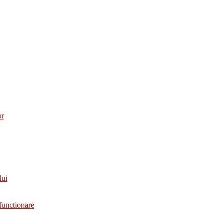
or
lui
functionare