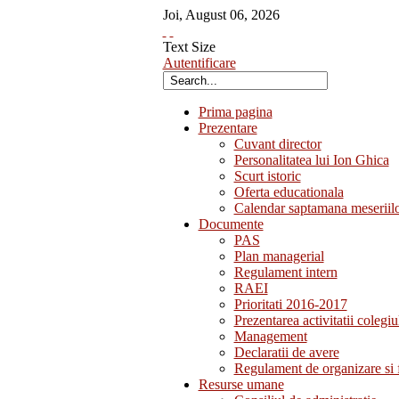
Joi
,
August
06
,
2026
Text Size
Autentificare
Prima pagina
Prezentare
Cuvant director
Personalitatea lui Ion Ghica
Scurt istoric
Oferta educationala
Calendar saptamana meseriil
Documente
PAS
Plan managerial
Regulament intern
RAEI
Prioritati 2016-2017
Prezentarea activitatii colegiu
Management
Declaratii de avere
Regulament de organizare si 
Resurse umane