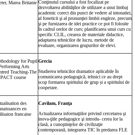
Conţinutul cursului a fost focalizat pe
ter, Marea Britanie
dezvoltarea abilităţilor de utilizare a unui limbaj
academic corect din punct de vedere al intonatiei,
al foneticii şi al pronunţiei limbii engleze, precum
şi pe furnizarea de idei practice ce pot fi folosite
în cadrul orelor de curs; planificarea unui curs cu
specific CLIL, crearea de materiale didactice,
adaptarea tehnicilor de lucru, metode de
evaluare, organizarea grupurilor de elevi.
thodology for Pupil
Grecia
Performing Arts
Studierea tehnicilor dramatice aplicabile în
ntred Teaching-The
comunicarea pedagogică, tehnici ce au drept
PACT course
scop formarea spiritului de grup și a spiritului de
cooperare.
ualisation des
Cavilam, Franţa
naissances en
Actualizarea informaţiilor privind cercetarea şi
ilisaion francaise
inova-ţiile pedagogice şi introdu- cerea lor la
clasă, a cunoştinţelor de civilizaţie
contemporană, integrarea TIC în predarea FLE