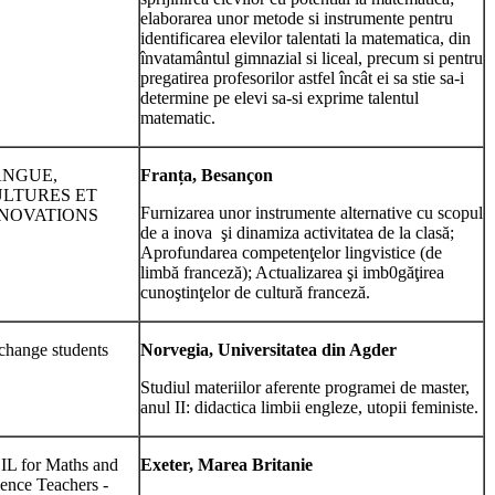
elaborarea unor metode si instrumente pentru
identificarea elevilor talentati la matematica, din
învatamântul gimnazial si liceal, precum si pentru
pregatirea profesorilor astfel încât ei sa stie sa-i
determine pe elevi sa-si exprime talentul
matematic.
ANGUE,
Fran
ț
a, Besançon
LTURES ET
Furnizarea unor instrumente alternative cu scopul
NOVATIONS
de a inova şi dinamiza activitatea de la clasă;
Aprofundarea competenţelor lingvistice (de
limbă franceză); Actualizarea şi imb0găţirea
cunoştinţelor de cultură franceză.
change students
Norvegia, Universitatea din Agder
Studiul materiilor aferente programei de master,
anul II: didactica limbii engleze, utopii feministe.
IL for Maths and
Exeter, Marea Britanie
ence Teachers -