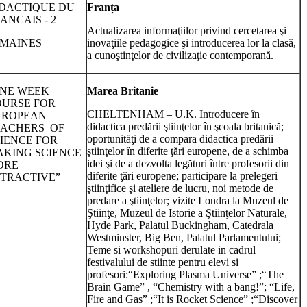
DACTIQUE DU
Fran
ț
a
ANCAIS - 2
Actualizarea informaţiilor privind cercetarea şi
MAINES
inovaţiile pedagogice şi introducerea lor la clasă,
a cunoştinţelor de civilizaţie contemporană.
NE WEEK
Marea Britanie
URSE FOR
CHELTENHAM – U.K. Introducere în
UROPEAN
didactica predării ştiinţelor în şcoala britanică;
EACHERS OF
oportunităţi de a compara didactica predării
IENCE FOR
ştiinţelor în diferite ţări europene, de a schimba
KING SCIENCE
idei şi de a dezvolta legături între profesorii din
ORE
diferite ţări europene; participare la prelegeri
TRACTIVE”
ştiinţifice şi ateliere de lucru, noi metode de
predare a ştiinţelor; vizite Londra la Muzeul de
Ştiinţe, Muzeul de Istorie a Ştiinţelor Naturale,
Hyde Park, Palatul Buckingham, Catedrala
Westminster, Big Ben, Palatul Parlamentului;
Teme si workshopuri derulate in cadrul
festivalului de stiinte pentru elevi si
profesori:“Exploring Plasma Universe” ;“The
Brain Game” , “Chemistry with a bang!”; “Life,
Fire and Gas” ;“It is Rocket Science” ;“Discover