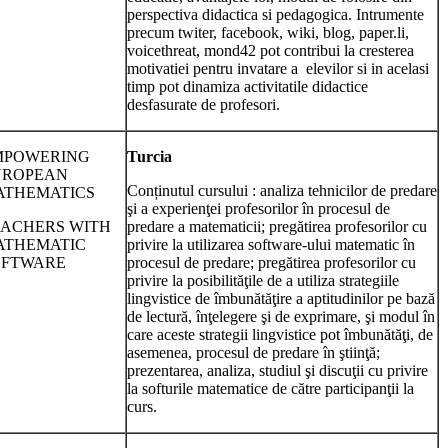
perspectiva didactica si pedagogica. Intrumente
precum twiter, facebook, wiki, blog, paper.li,
voicethreat, mond42 pot contribui la cresterea
motivatiei pentru invatare a elevilor si in acelasi
timp pot dinamiza activitatile didactice
desfasurate de profesori.
MPOWERING
Turcia
UROPEAN
Conținutul cursului : analiza tehnicilor de predare
ATHEMATICS
şi a experienţei profesorilor în procesul de
ACHERS WITH
predare a matematicii; pregătirea profesorilor cu
ATHEMATIC
privire la utilizarea software-ului matematic în
OFTWARE
procesul de predare; pregătirea profesorilor cu
privire la posibilităţile de a utiliza strategiile
lingvistice de îmbunătăţire a aptitudinilor pe bază
de lectură, înţelegere şi de exprimare, şi modul în
care aceste strategii lingvistice pot îmbunătăţi, de
asemenea, procesul de predare în ştiinţă;
prezentarea, analiza, studiul şi discuţii cu privire
la softurile matematice de către participanţii la
curs.