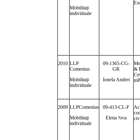
Exe
Mobilitaţi
individuale
2010
LLP
09-1365-CG-
Me
Comenius
GR
& 
Ce
Mobilitaţi
Ionela Andrei
mP
individuale
2009
LLPComenius
09-413-CL-F
Act
con
Mobilitaţi
Elena ªova
civ
individuale