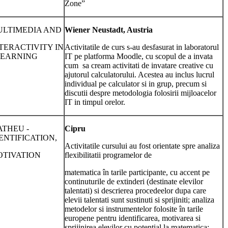
Zone”
LTIMEDIA AND
Wiener Neustadt, Austria
TERACTIVITY IN
Activitatile de curs s-au desfasurat in laboratorul
LEARNING
IT pe platforma Moodle, cu scopul de a invata
cum sa cream activitati de invatare creative cu
ajutorul calculatorului. Acestea au inclus lucrul
individual pe calculator si in grup, precum si
discutii despre metodologia folosirii mijloacelor
IT in timpul orelor.
THEU -
Cipru
ENTIFICATION,
Activitatile cursului au fost orientate spre analiza
TIVATION
flexibilitatii programelor de
matematica în tarile participante, cu accent pe
continuturile de extinderi (destinate elevilor
talentati) si descrierea procedeelor dupa care
elevii talentati sunt sustinuti si sprijiniti; analiza
metodelor si instrumentelor folosite în tarile
europene pentru identificarea, motivarea si
sprijinirea elevilor cu potential la matematica;