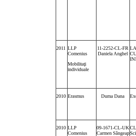
2011
LLP
11-2252-CL-FR
L
Comenius
Daniela Anghel
CU
IN
Mobilitaţi
individuale
2010
Erasmus
Duma Dana
Ex
2010
LLP
09-1671-CL-UK
CL
Comenius
Carmen Sângeap
Sci