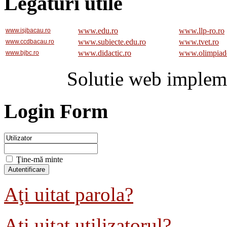
Legaturi utile
www.edu.ro
www.llp-ro.ro
www.isjbacau.ro
www.subiecte.edu.ro
www.tvet.ro
www.ccdbacau.ro
www.didactic.ro
www.olimpiad
www.bjbc.ro
Solutie web implem
Login Form
Ţine-mă minte
Aţi uitat parola?
Aţi uitat utilizatorul?