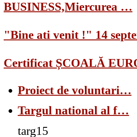
BUSINESS,Miercurea …
"Bine ati venit !" 14 sep
Certificat ȘCOALĂ EU
Proiect de voluntari…
Targul national al f…
targ15