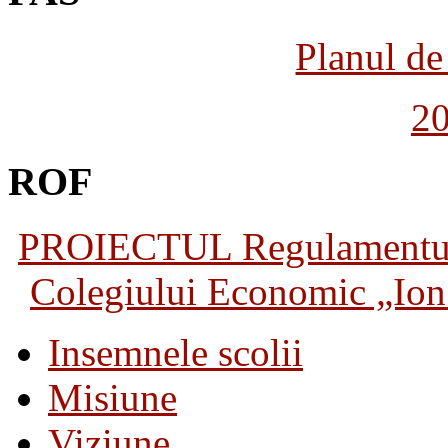
Planul de 
2
ROF
PROIECTUL Regulamentului 
Colegiului Economic „Ion 
Insemnele scolii
Misiune
Viziune