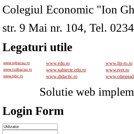
Colegiul Economic "Ion Gh
str. 9 Mai nr. 104, Tel. 02
Legaturi utile
www.edu.ro
www.llp-ro.ro
www.isjbacau.ro
www.subiecte.edu.ro
www.tvet.ro
www.ccdbacau.ro
www.didactic.ro
www.olimpiad
www.bjbc.ro
Solutie web implem
Login Form