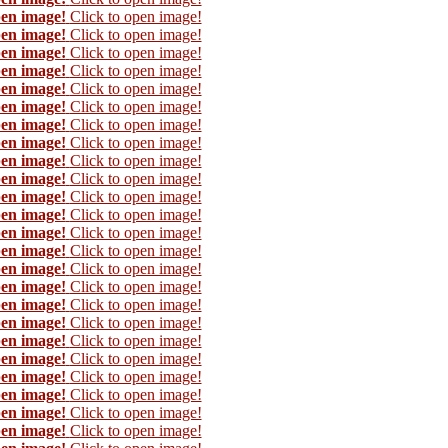
pen image!
Click to open image!
pen image!
Click to open image!
pen image!
Click to open image!
pen image!
Click to open image!
pen image!
Click to open image!
pen image!
Click to open image!
pen image!
Click to open image!
pen image!
Click to open image!
pen image!
Click to open image!
pen image!
Click to open image!
pen image!
Click to open image!
pen image!
Click to open image!
pen image!
Click to open image!
pen image!
Click to open image!
pen image!
Click to open image!
pen image!
Click to open image!
pen image!
Click to open image!
pen image!
Click to open image!
pen image!
Click to open image!
pen image!
Click to open image!
pen image!
Click to open image!
pen image!
Click to open image!
pen image!
Click to open image!
pen image!
Click to open image!