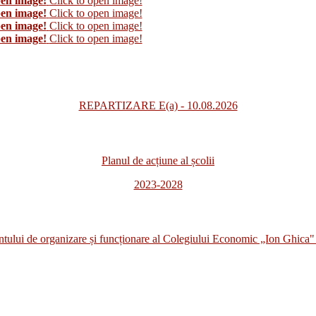
pen image!
Click to open image!
pen image!
Click to open image!
pen image!
Click to open image!
pen image!
Click to open image!
REPARTIZARE E(a) - 10.08.2026
Planul de acțiune al școlii
2023-2028
i de organizare și funcționare al Colegiului Economic „Ion Ghica" 