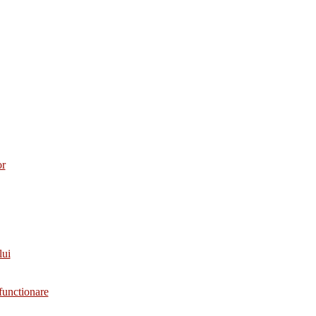
or
lui
functionare