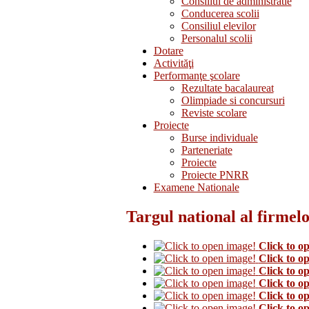
Consiliul de administratie
Conducerea scolii
Consiliul elevilor
Personalul scolii
Dotare
Activităţi
Performanţe şcolare
Rezultate bacalaureat
Olimpiade si concursuri
Reviste scolare
Proiecte
Burse individuale
Parteneriate
Proiecte
Proiecte PNRR
Examene Nationale
Targul national al firmelo
Click to o
Click to o
Click to o
Click to o
Click to o
Click to o