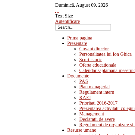
Duminică
,
August
09
,
2026
Text Size
Autentificare
Prima pagina
Prezentare
Cuvant director
Personalitatea lui Ion Ghica
Scurt istoric
Oferta educationala
Calendar saptamana meseriil
Documente
PAS
Plan managerial
Regulament intern
RAEI
Prioritati 2016-2017
Prezentarea activitatii colegiu
Management
Declaratii de avere
Regulament de organizare si 
Resurse umane