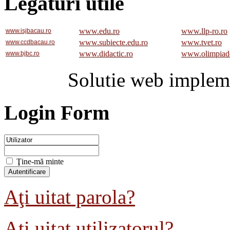
Legaturi utile
www.edu.ro
www.llp-ro.ro
www.isjbacau.ro
www.subiecte.edu.ro
www.tvet.ro
www.ccdbacau.ro
www.didactic.ro
www.olimpiad
www.bjbc.ro
Solutie web implem
Login Form
Ţine-mă minte
Aţi uitat parola?
Aţi uitat utilizatorul?