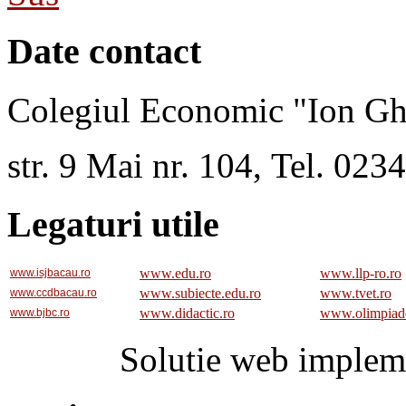
Date contact
Colegiul Economic "Ion Gh
str. 9 Mai nr. 104, Tel. 02
Legaturi utile
www.edu.ro
www.llp-ro.ro
www.isjbacau.ro
www.subiecte.edu.ro
www.tvet.ro
www.ccdbacau.ro
www.didactic.ro
www.olimpiad
www.bjbc.ro
Solutie web implem