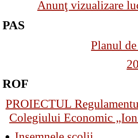
Anunţ vizualizare luc
PAS
Planul de 
2
ROF
PROIECTUL Regulamentului 
Colegiului Economic „Ion 
Insemnele scolii