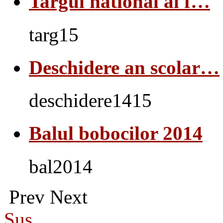
Targul national al f…
targ15
Deschidere an scolar…
deschidere1415
Balul bobocilor 2014
bal2014
Prev
Next
Sus