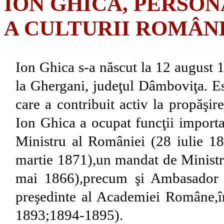
ION GHICA, PERSO
A CULTURII ROMÂN
Ion Ghica s-a născut la 12 august 1
la Ghergani, judeţul Dâmboviţa. Est
care a contribuit activ la propăşire
Ion Ghica a ocupat funcţii import
Ministru al României (28 iulie 
martie 1871),un mandat de Ministr
mai 1866),precum şi Ambasador la
preşedinte al Academiei Române,
1893;1894-1895).