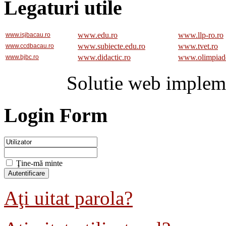
Legaturi utile
www.edu.ro
www.llp-ro.ro
www.isjbacau.ro
www.subiecte.edu.ro
www.tvet.ro
www.ccdbacau.ro
www.didactic.ro
www.olimpiad
www.bjbc.ro
Solutie web implem
Login Form
Ţine-mă minte
Aţi uitat parola?