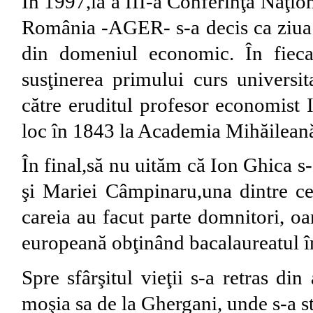
În 1997,la a III-a Conferinţă Naţio
România -AGER- s-a decis ca ziua d
din domeniul economic. În fiecar
susţinerea primului curs universi
către eruditul profesor economist 
loc în 1843 la Academia Mihăileană
În final,să nu uităm că Ion Ghica s
şi Mariei Câmpinaru,una dintre c
careia au facut parte domnitori, oa
europeană obţinând bacalaureatul în
Spre sfârşitul vieţii s-a retras din
moşia sa de la Ghergani, unde s-a st