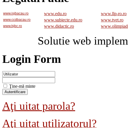
www.edu.ro
www.llp-ro.ro
www.isjbacau.ro
www.subiecte.edu.ro
www.tvet.ro
www.ccdbacau.ro
www.didactic.ro
www.olimpiad
www.bjbc.ro
Solutie web implem
Login Form
Ţine-mă minte
Aţi uitat parola?
Aţi uitat utilizatorul?