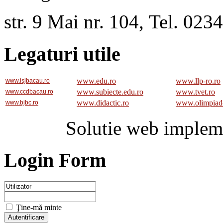
str. 9 Mai nr. 104, Tel. 02
Legaturi utile
www.edu.ro
www.llp-ro.ro
www.isjbacau.ro
www.subiecte.edu.ro
www.tvet.ro
www.ccdbacau.ro
www.didactic.ro
www.olimpiad
www.bjbc.ro
Solutie web implem
Login Form
Ţine-mă minte