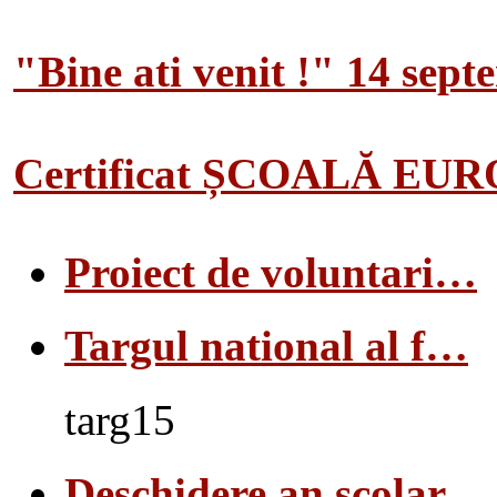
"Bine ati venit !" 14 sep
Certificat ȘCOALĂ EU
Proiect de voluntari…
Targul national al f…
targ15
Deschidere an scolar…