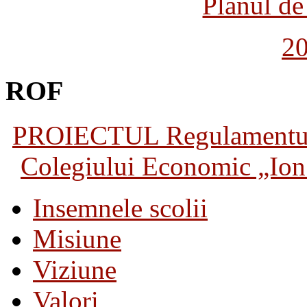
Planul de 
2
ROF
PROIECTUL Regulamentului 
Colegiului Economic „Ion 
Insemnele scolii
Misiune
Viziune
Valori