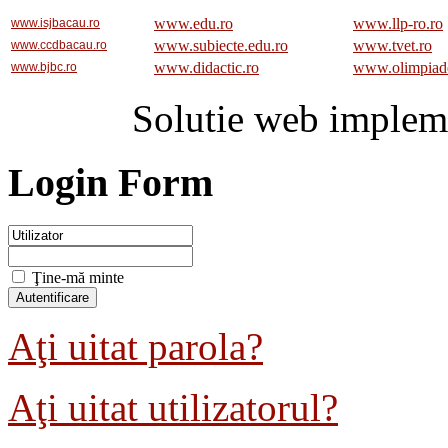
www.edu.ro
www.llp-ro.ro
www.isjbacau.ro
www.subiecte.edu.ro
www.tvet.ro
www.ccdbacau.ro
www.didactic.ro
www.olimpiad
www.bjbc.ro
Solutie web implem
Login Form
Ţine-mă minte
Aţi uitat parola?
Aţi uitat utilizatorul?