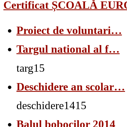
Certificat ȘCOALĂ EU
Proiect de voluntari…
Targul national al f…
targ15
Deschidere an scolar…
deschidere1415
Balul bobocilor 2014