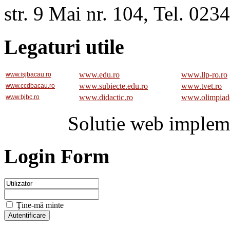
str. 9 Mai nr. 104, Tel. 02
Legaturi utile
www.edu.ro
www.llp-ro.ro
www.isjbacau.ro
www.subiecte.edu.ro
www.tvet.ro
www.ccdbacau.ro
www.didactic.ro
www.olimpiad
www.bjbc.ro
Solutie web implem
Login Form
Ţine-mă minte