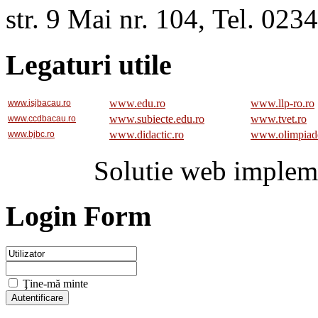
str. 9 Mai nr. 104, Tel. 02
Legaturi utile
www.edu.ro
www.llp-ro.ro
www.isjbacau.ro
www.subiecte.edu.ro
www.tvet.ro
www.ccdbacau.ro
www.didactic.ro
www.olimpiad
www.bjbc.ro
Solutie web implem
Login Form
Ţine-mă minte