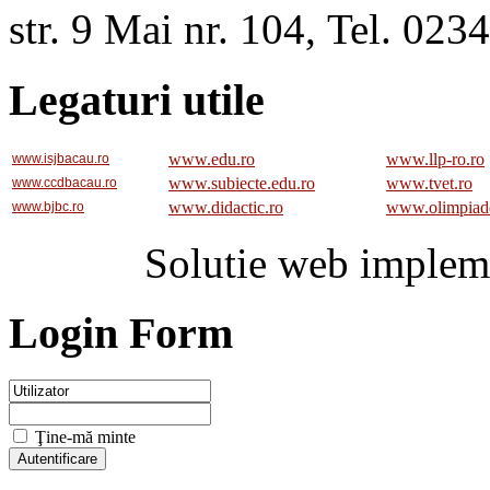
str. 9 Mai nr. 104, Tel. 02
Legaturi utile
www.edu.ro
www.llp-ro.ro
www.isjbacau.ro
www.subiecte.edu.ro
www.tvet.ro
www.ccdbacau.ro
www.didactic.ro
www.olimpiad
www.bjbc.ro
Solutie web implem
Login Form
Ţine-mă minte