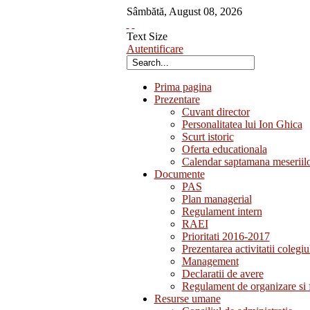
Sâmbătă
,
August
08
,
2026
Text Size
Autentificare
Prima pagina
Prezentare
Cuvant director
Personalitatea lui Ion Ghica
Scurt istoric
Oferta educationala
Calendar saptamana meseriil
Documente
PAS
Plan managerial
Regulament intern
RAEI
Prioritati 2016-2017
Prezentarea activitatii colegiu
Management
Declaratii de avere
Regulament de organizare si 
Resurse umane