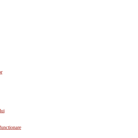
or
lui
functionare