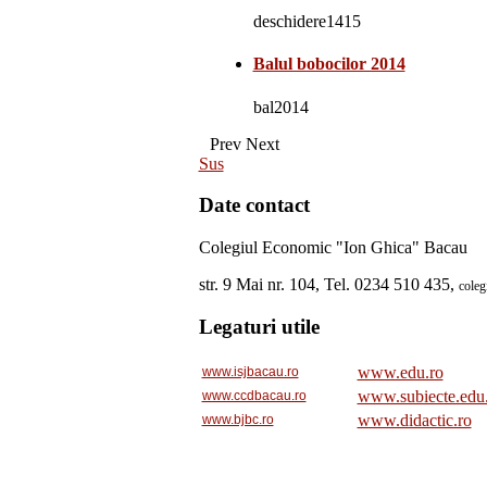
deschidere1415
Balul bobocilor 2014
bal2014
Prev
Next
Sus
Date contact
Colegiul Economic "Ion Ghica" Bacau
str. 9 Mai nr. 104, Tel. 0234 510 435,
cole
Legaturi utile
www.edu.ro
www.isjbacau.ro
www.subiecte.edu
www.ccdbacau.ro
www.didactic.ro
www.bjbc.ro