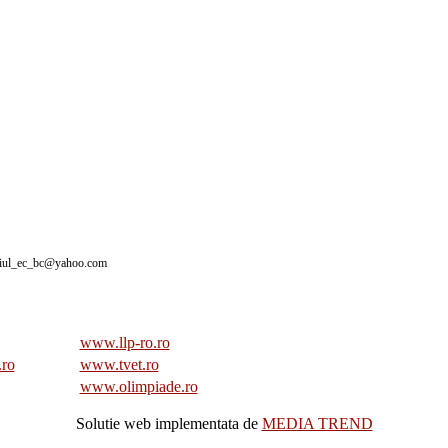
giul_ec_bc@yahoo.com
www.llp-ro.ro
.ro
www.tvet.ro
www.olimpiade.ro
Solutie web implementata de
MEDIA TREND