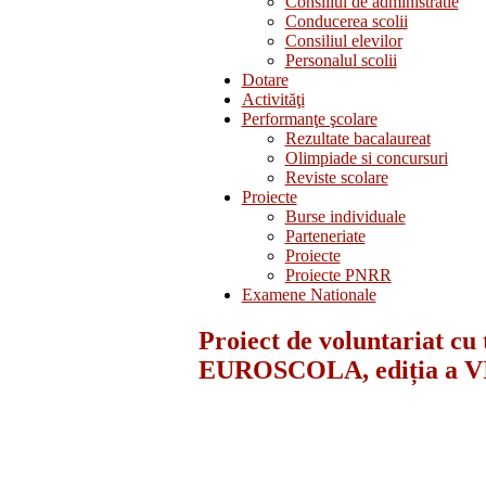
Consiliul de administratie
Conducerea scolii
Consiliul elevilor
Personalul scolii
Dotare
Activităţi
Performanţe şcolare
Rezultate bacalaureat
Olimpiade si concursuri
Reviste scolare
Proiecte
Burse individuale
Parteneriate
Proiecte
Proiecte PNRR
Examene Nationale
Proiect de voluntariat cu
EUROSCOLA, ediția a VI