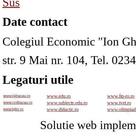
Sus
Date contact
Colegiul Economic "Ion Gh
str. 9 Mai nr. 104, Tel. 02
Legaturi utile
www.edu.ro
www.llp-ro.ro
www.isjbacau.ro
www.subiecte.edu.ro
www.tvet.ro
www.ccdbacau.ro
www.didactic.ro
www.olimpiad
www.bjbc.ro
Solutie web implem