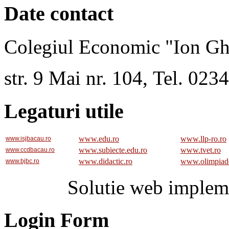
Date contact
Colegiul Economic "Ion Gh
str. 9 Mai nr. 104, Tel. 02
Legaturi utile
www.edu.ro
www.llp-ro.ro
www.isjbacau.ro
www.subiecte.edu.ro
www.tvet.ro
www.ccdbacau.ro
www.didactic.ro
www.olimpiad
www.bjbc.ro
Solutie web implem
Login Form