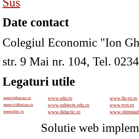
Sus
Date contact
Colegiul Economic "Ion Gh
str. 9 Mai nr. 104, Tel. 02
Legaturi utile
www.edu.ro
www.llp-ro.ro
www.isjbacau.ro
www.subiecte.edu.ro
www.tvet.ro
www.ccdbacau.ro
www.didactic.ro
www.olimpiad
www.bjbc.ro
Solutie web implem