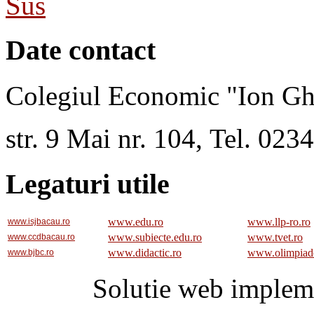
Sus
Date contact
Colegiul Economic "Ion Gh
str. 9 Mai nr. 104, Tel. 02
Legaturi utile
www.edu.ro
www.llp-ro.ro
www.isjbacau.ro
www.subiecte.edu.ro
www.tvet.ro
www.ccdbacau.ro
www.didactic.ro
www.olimpiad
www.bjbc.ro
Solutie web implem