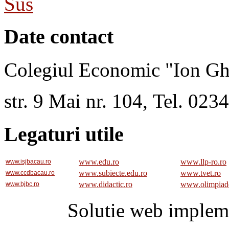
Sus
Date contact
Colegiul Economic "Ion Gh
str. 9 Mai nr. 104, Tel. 02
Legaturi utile
www.edu.ro
www.llp-ro.ro
www.isjbacau.ro
www.subiecte.edu.ro
www.tvet.ro
www.ccdbacau.ro
www.didactic.ro
www.olimpiad
www.bjbc.ro
Solutie web implem