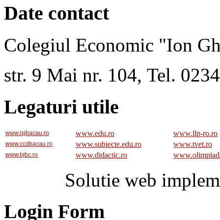
Date contact
Colegiul Economic "Ion Gh
str. 9 Mai nr. 104, Tel. 02
Legaturi utile
www.edu.ro
www.llp-ro.ro
www.isjbacau.ro
www.subiecte.edu.ro
www.tvet.ro
www.ccdbacau.ro
www.didactic.ro
www.olimpiad
www.bjbc.ro
Solutie web implem
Login Form