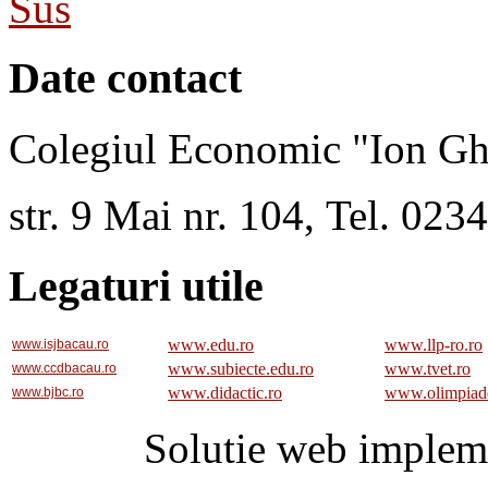
Sus
Date contact
Colegiul Economic "Ion Gh
str. 9 Mai nr. 104, Tel. 02
Legaturi utile
www.edu.ro
www.llp-ro.ro
www.isjbacau.ro
www.subiecte.edu.ro
www.tvet.ro
www.ccdbacau.ro
www.didactic.ro
www.olimpiad
www.bjbc.ro
Solutie web implem