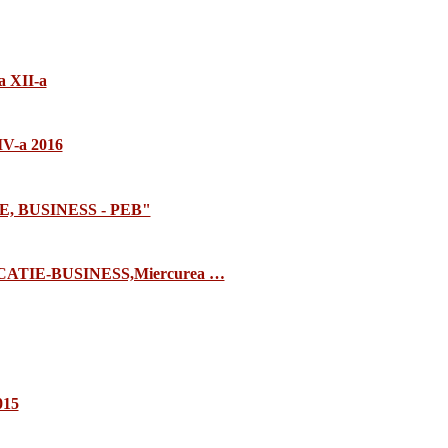
a XII-a
 IV-a 2016
E, BUSINESS - PEB"
TIE-BUSINESS,Miercurea …
015