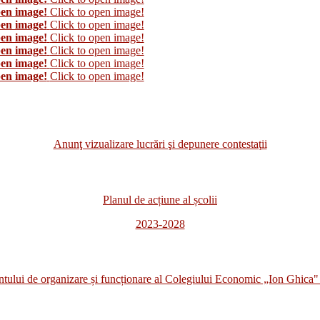
pen image!
Click to open image!
pen image!
Click to open image!
pen image!
Click to open image!
pen image!
Click to open image!
pen image!
Click to open image!
pen image!
Click to open image!
Anunţ vizualizare lucrări şi depunere contestaţii
Planul de acțiune al școlii
2023-2028
i de organizare și funcționare al Colegiului Economic „Ion Ghica" 