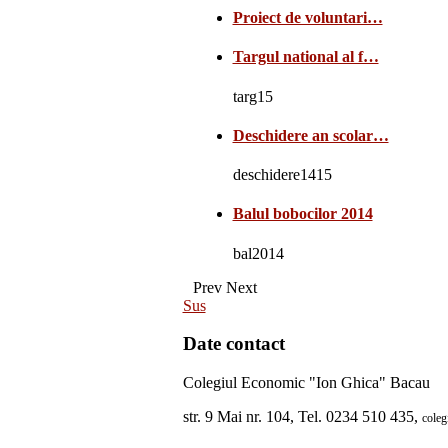
Proiect de voluntari…
Targul national al f…
targ15
Deschidere an scolar…
deschidere1415
Balul bobocilor 2014
bal2014
Prev
Next
Sus
Date contact
Colegiul Economic "Ion Ghica" Bacau
str. 9 Mai nr. 104, Tel. 0234 510 435,
cole