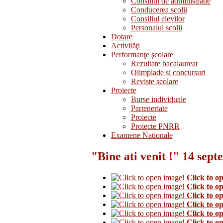
Consiliul de administratie
Conducerea scolii
Consiliul elevilor
Personalul scolii
Dotare
Activităţi
Performanţe şcolare
Rezultate bacalaureat
Olimpiade si concursuri
Reviste scolare
Proiecte
Burse individuale
Parteneriate
Proiecte
Proiecte PNRR
Examene Nationale
"Bine ati venit !" 14 sep
Click to o
Click to o
Click to o
Click to o
Click to o
Click to o