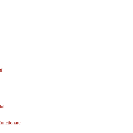
or
lui
functionare