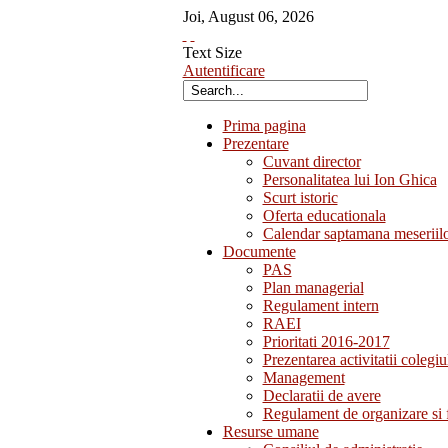
Joi
,
August
06
,
2026
Text Size
Autentificare
Prima pagina
Prezentare
Cuvant director
Personalitatea lui Ion Ghica
Scurt istoric
Oferta educationala
Calendar saptamana meseriil
Documente
PAS
Plan managerial
Regulament intern
RAEI
Prioritati 2016-2017
Prezentarea activitatii colegiu
Management
Declaratii de avere
Regulament de organizare si 
Resurse umane