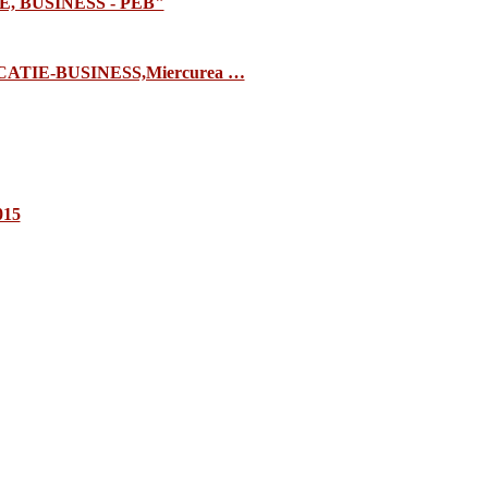
E, BUSINESS - PEB"
TIE-BUSINESS,Miercurea …
015