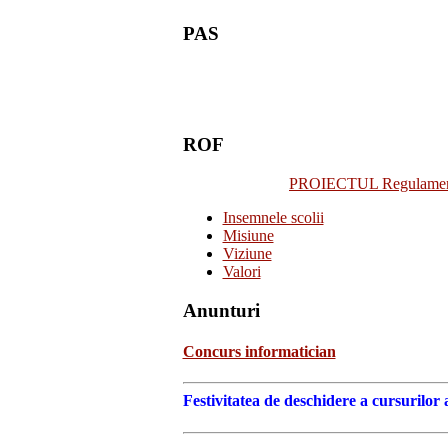
PAS
ROF
PROIECTUL Regulamentulu
Insemnele scolii
Misiune
Viziune
Valori
Anunturi
Concurs informatician
Festivitatea de deschidere a cursurilor 