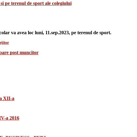
si pe terenul de sport ale colegiului
colar va avea loc luni, 11.sep.2023, pe terenul de sport.
ijitor
upare post muncitor
a XII-a
 IV-a 2016