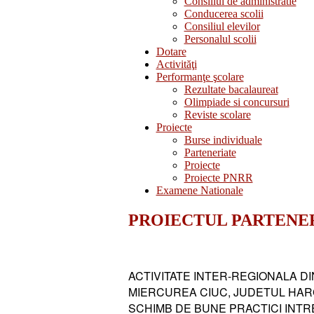
Consiliul de administratie
Conducerea scolii
Consiliul elevilor
Personalul scolii
Dotare
Activităţi
Performanţe şcolare
Rezultate bacalaureat
Olimpiade si concursuri
Reviste scolare
Proiecte
Burse individuale
Parteneriate
Proiecte
Proiecte PNRR
Examene Nationale
PROIECTUL PARTENERIA
ACTIVITATE INTER-REGIONALA D
MIERCUREA CIUC, JUDETUL HARG
SCHIMB DE BUNE PRACTICI INTRE