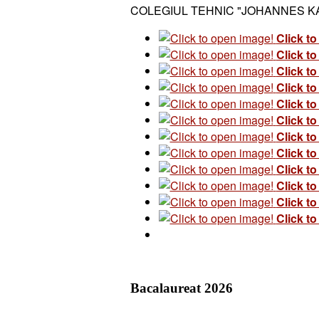
COLEGIUL TEHNIC "JOHANNES KA
Click t
Click t
Click t
Click t
Click t
Click t
Click t
Click t
Click t
Click t
Click t
Click t
Bacalaureat 2026