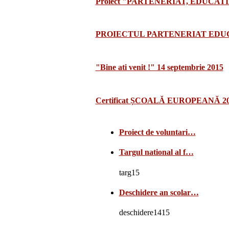
Proiect "PARTENERIAT, EDUCATI
PROIECTUL PARTENERIAT EDUCA
"Bine ati venit !" 14 septembrie 2015
Certificat ȘCOALĂ EUROPEANĂ 2
Proiect de voluntari…
Targul national al f…
targ15
Deschidere an scolar…
deschidere1415