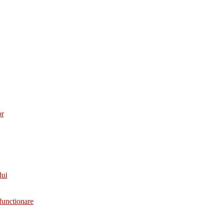
or
lui
functionare