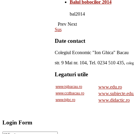
Balul bobocilor 2014
bal2014
Prev
Next
Sus
Date contact
Colegiul Economic "Ion Ghica" Bacau
str. 9 Mai nr. 104, Tel. 0234 510 435,
cole
Legaturi utile
www.edu.ro
www.isjbacau.ro
www.subiecte.edu
www.ccdbacau.ro
www.didactic.ro
www.bjbc.ro
Login Form