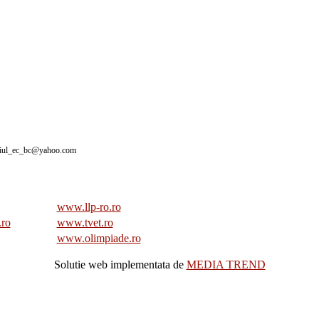
giul_ec_bc@yahoo.com
www.llp-ro.ro
.ro
www.tvet.ro
www.olimpiade.ro
Solutie web implementata de
MEDIA TREND