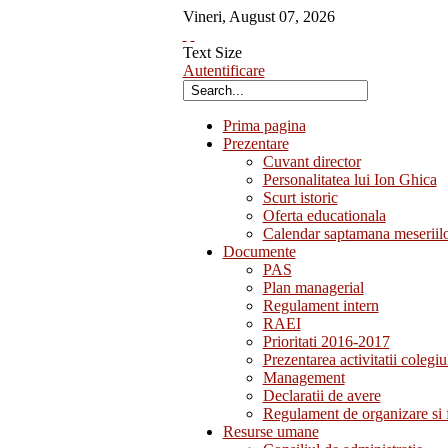
Vineri
,
August
07
,
2026
Text Size
Autentificare
Prima pagina
Prezentare
Cuvant director
Personalitatea lui Ion Ghica
Scurt istoric
Oferta educationala
Calendar saptamana meseriil
Documente
PAS
Plan managerial
Regulament intern
RAEI
Prioritati 2016-2017
Prezentarea activitatii colegiu
Management
Declaratii de avere
Regulament de organizare si 
Resurse umane