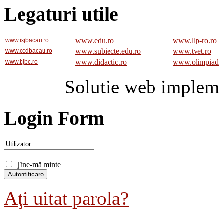
Legaturi utile
www.edu.ro
www.llp-ro.ro
www.isjbacau.ro
www.subiecte.edu.ro
www.tvet.ro
www.ccdbacau.ro
www.didactic.ro
www.olimpiad
www.bjbc.ro
Solutie web implem
Login Form
Ţine-mă minte
Aţi uitat parola?