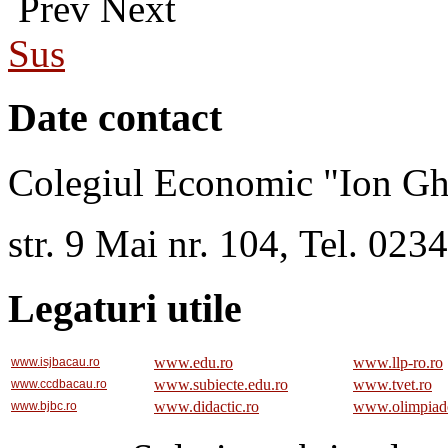
Prev
Next
Sus
Date contact
Colegiul Economic "Ion Gh
str. 9 Mai nr. 104, Tel. 02
Legaturi utile
www.edu.ro
www.llp-ro.ro
www.isjbacau.ro
www.subiecte.edu.ro
www.tvet.ro
www.ccdbacau.ro
www.didactic.ro
www.olimpiad
www.bjbc.ro