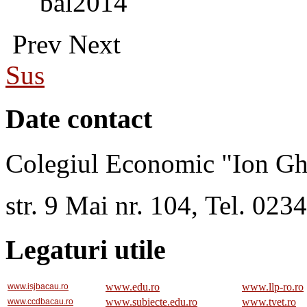
bal2014
Prev
Next
Sus
Date contact
Colegiul Economic "Ion Gh
str. 9 Mai nr. 104, Tel. 02
Legaturi utile
www.edu.ro
www.llp-ro.ro
www.isjbacau.ro
www.subiecte.edu.ro
www.tvet.ro
www.ccdbacau.ro