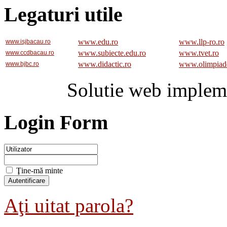
Legaturi utile
www.edu.ro
www.llp-ro.ro
www.isjbacau.ro
www.subiecte.edu.ro
www.tvet.ro
www.ccdbacau.ro
www.didactic.ro
www.olimpiad
www.bjbc.ro
Solutie web implem
Login Form
Ţine-mă minte
Aţi uitat parola?