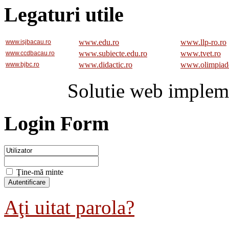
Legaturi utile
www.edu.ro
www.llp-ro.ro
www.isjbacau.ro
www.subiecte.edu.ro
www.tvet.ro
www.ccdbacau.ro
www.didactic.ro
www.olimpiad
www.bjbc.ro
Solutie web implem
Login Form
Ţine-mă minte
Aţi uitat parola?