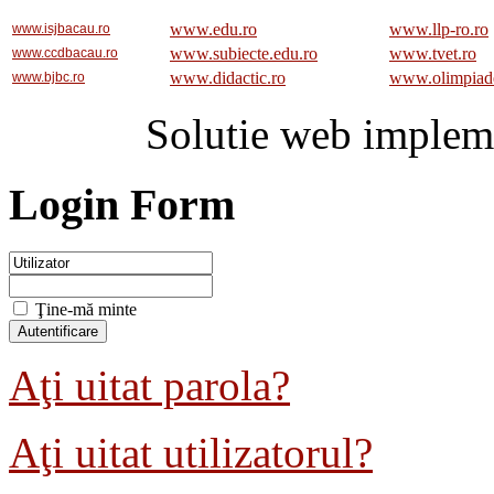
www.edu.ro
www.llp-ro.ro
www.isjbacau.ro
www.subiecte.edu.ro
www.tvet.ro
www.ccdbacau.ro
www.didactic.ro
www.olimpiad
www.bjbc.ro
Solutie web implem
Login Form
Ţine-mă minte
Aţi uitat parola?
Aţi uitat utilizatorul?