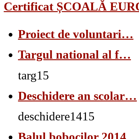
Certificat ȘCOALĂ EU
Proiect de voluntari…
Targul national al f…
targ15
Deschidere an scolar…
deschidere1415
Balul bobocilor 2014