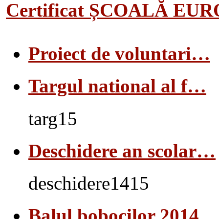
Certificat ȘCOALĂ EU
Proiect de voluntari…
Targul national al f…
targ15
Deschidere an scolar…
deschidere1415
Balul bobocilor 2014