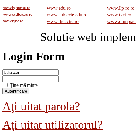
www.edu.ro
www.llp-ro.ro
www.isjbacau.ro
www.subiecte.edu.ro
www.tvet.ro
www.ccdbacau.ro
www.didactic.ro
www.olimpiad
www.bjbc.ro
Solutie web implem
Login Form
Ţine-mă minte
Aţi uitat parola?
Aţi uitat utilizatorul?