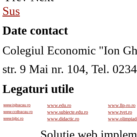
Sus
Date contact
Colegiul Economic "Ion Gh
str. 9 Mai nr. 104, Tel. 02
Legaturi utile
www.edu.ro
www.llp-ro.ro
www.isjbacau.ro
www.subiecte.edu.ro
www.tvet.ro
www.ccdbacau.ro
www.didactic.ro
www.olimpiad
www.bjbc.ro
Solutie web implem