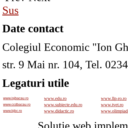
Sus
Date contact
Colegiul Economic "Ion Gh
str. 9 Mai nr. 104, Tel. 02
Legaturi utile
www.edu.ro
www.llp-ro.ro
www.isjbacau.ro
www.subiecte.edu.ro
www.tvet.ro
www.ccdbacau.ro
www.didactic.ro
www.olimpiad
www.bjbc.ro
Solutie web implem