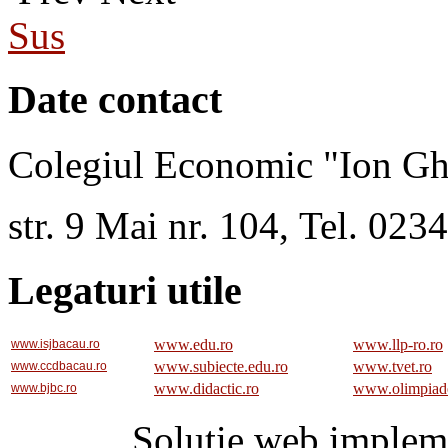
Sus
Date contact
Colegiul Economic "Ion Gh
str. 9 Mai nr. 104, Tel. 02
Legaturi utile
www.edu.ro
www.llp-ro.ro
www.isjbacau.ro
www.subiecte.edu.ro
www.tvet.ro
www.ccdbacau.ro
www.didactic.ro
www.olimpiad
www.bjbc.ro
Solutie web implem