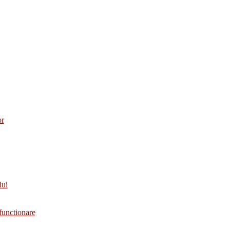
or
lui
functionare