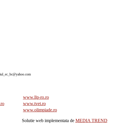
giul_ec_bc@yahoo.com
www.llp-ro.ro
.ro
www.tvet.ro
www.olimpiade.ro
Solutie web implementata de
MEDIA TREND