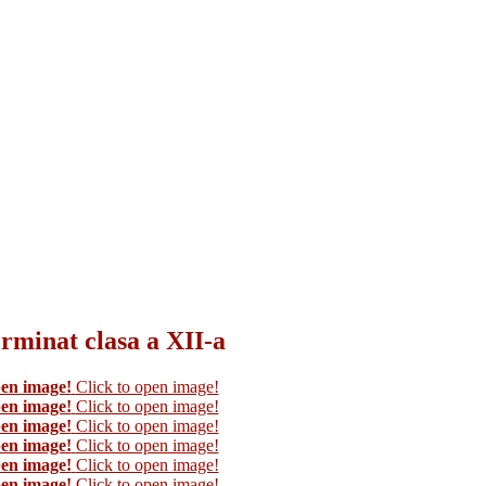
erminat clasa a XII-a
pen image!
Click to open image!
pen image!
Click to open image!
pen image!
Click to open image!
pen image!
Click to open image!
pen image!
Click to open image!
pen image!
Click to open image!