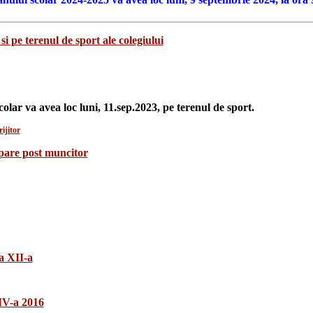
si pe terenul de sport ale colegiului
colar va avea loc luni, 11.sep.2023, pe terenul de sport.
ijitor
upare post muncitor
a XII-a
 IV-a 2016