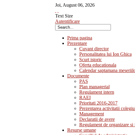
Joi
,
August
06
,
2026
Text Size
Autentificare
Prima pagina
Prezentare
Cuvant director
Personalitatea lui Ion Ghica
Scurt istoric
Oferta educationala
Calendar saptamana meseriil
Documente
PAS
Plan managerial
Regulament intern
RAEI
Prioritati 2016-2017
Prezentarea activitatii colegiu
Management
Declaratii de avere
Regulament de organizare si 
Resurse umane