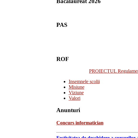
Bacalaureat 2026
PAS
ROF
PROIECTUL Regulamentulu
Insemnele scolii
Misiune
Viziune
Valori
Anunturi
Concurs informatician
Festivitatea de deschidere a cursurilor 