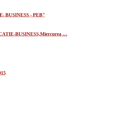
E, BUSINESS - PEB"
TIE-BUSINESS,Miercurea …
015