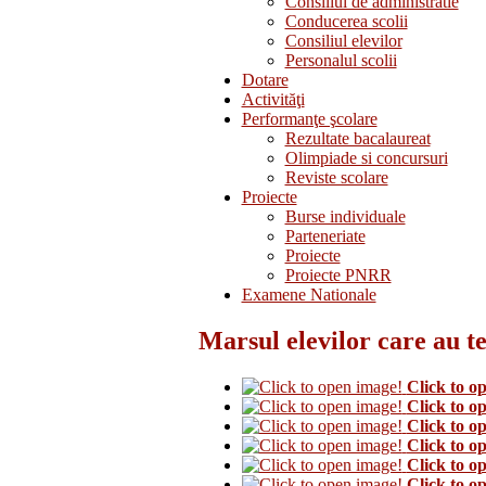
Consiliul de administratie
Conducerea scolii
Consiliul elevilor
Personalul scolii
Dotare
Activităţi
Performanţe şcolare
Rezultate bacalaureat
Olimpiade si concursuri
Reviste scolare
Proiecte
Burse individuale
Parteneriate
Proiecte
Proiecte PNRR
Examene Nationale
Marsul elevilor care au t
Click to o
Click to o
Click to o
Click to o
Click to o
Click to o