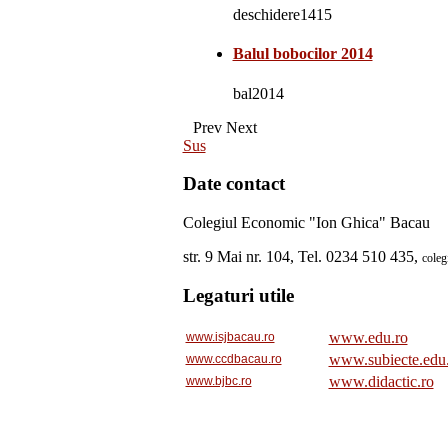
deschidere1415
Balul bobocilor 2014
bal2014
Prev
Next
Sus
Date contact
Colegiul Economic "Ion Ghica" Bacau
str. 9 Mai nr. 104, Tel. 0234 510 435,
cole
Legaturi utile
www.edu.ro
www.isjbacau.ro
www.subiecte.edu
www.ccdbacau.ro
www.didactic.ro
www.bjbc.ro