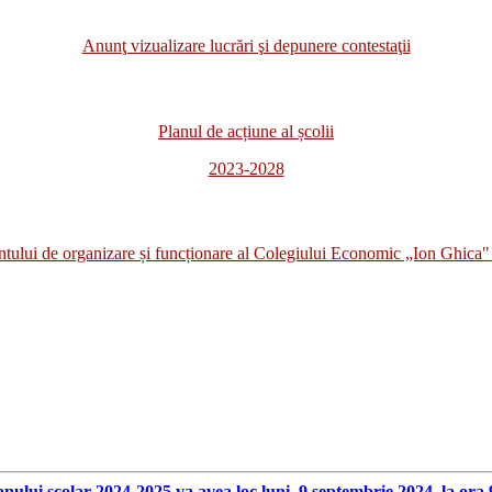
Anunţ vizualizare lucrări şi depunere contestaţii
Planul de acțiune al școlii
2023-2028
i de organizare și funcționare al Colegiului Economic „Ion Ghica" 
anului scolar 2024-2025 va avea loc luni, 9 septembrie 2024, la ora 