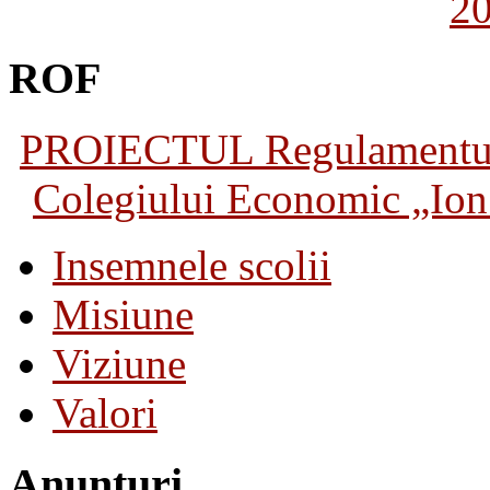
2
ROF
PROIECTUL Regulamentului 
Colegiului Economic „Ion 
Insemnele scolii
Misiune
Viziune
Valori
Anunturi