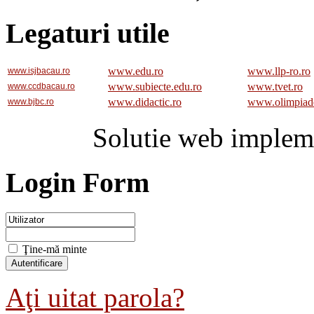
Legaturi utile
www.edu.ro
www.llp-ro.ro
www.isjbacau.ro
www.subiecte.edu.ro
www.tvet.ro
www.ccdbacau.ro
www.didactic.ro
www.olimpiad
www.bjbc.ro
Solutie web implem
Login Form
Ţine-mă minte
Aţi uitat parola?