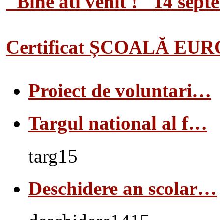
"Bine ati venit !" 14 sep
Certificat ȘCOALĂ EU
Proiect de voluntari…
Targul national al f…
targ15
Deschidere an scolar…