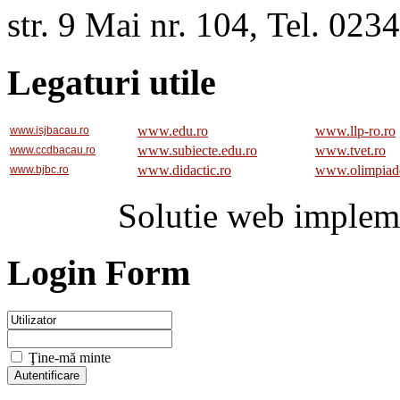
str. 9 Mai nr. 104, Tel. 02
Legaturi utile
www.edu.ro
www.llp-ro.ro
www.isjbacau.ro
www.subiecte.edu.ro
www.tvet.ro
www.ccdbacau.ro
www.didactic.ro
www.olimpiad
www.bjbc.ro
Solutie web implem
Login Form
Ţine-mă minte