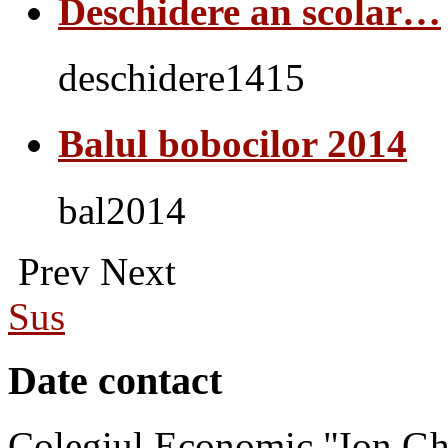
Deschidere an scolar…
deschidere1415
Balul bobocilor 2014
bal2014
Prev
Next
Sus
Date contact
Colegiul Economic "Ion Gh