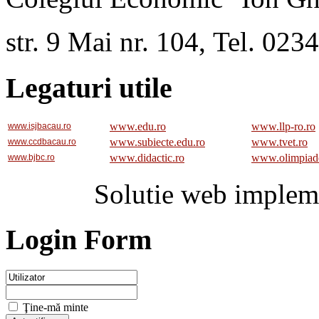
str. 9 Mai nr. 104, Tel. 02
Legaturi utile
www.edu.ro
www.llp-ro.ro
www.isjbacau.ro
www.subiecte.edu.ro
www.tvet.ro
www.ccdbacau.ro
www.didactic.ro
www.olimpiad
www.bjbc.ro
Solutie web implem
Login Form
Ţine-mă minte