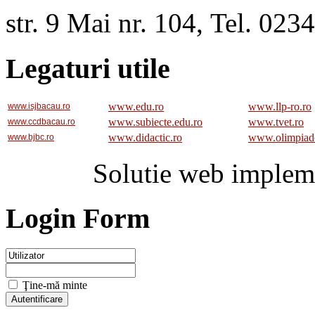
str. 9 Mai nr. 104, Tel. 02
Legaturi utile
www.edu.ro
www.llp-ro.ro
www.isjbacau.ro
www.subiecte.edu.ro
www.tvet.ro
www.ccdbacau.ro
www.didactic.ro
www.olimpiad
www.bjbc.ro
Solutie web implem
Login Form
Ţine-mă minte