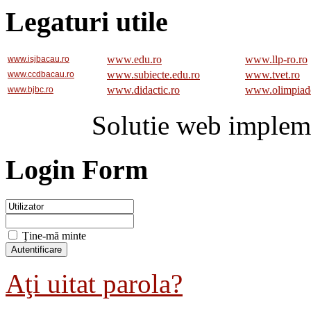
Legaturi utile
www.edu.ro
www.llp-ro.ro
www.isjbacau.ro
www.subiecte.edu.ro
www.tvet.ro
www.ccdbacau.ro
www.didactic.ro
www.olimpiad
www.bjbc.ro
Solutie web implem
Login Form
Ţine-mă minte
Aţi uitat parola?